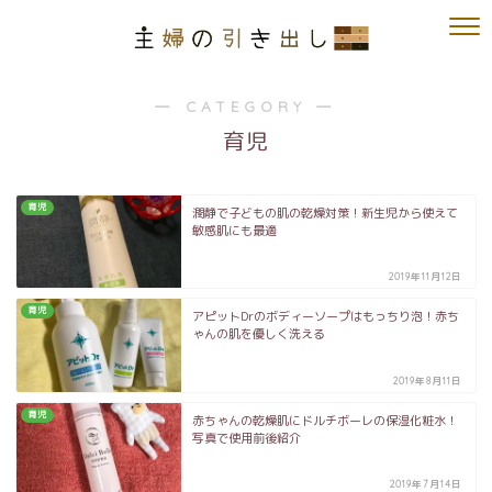
― CATEGORY ―
育児
育児
潤静で子どもの肌の乾燥対策！新生児から使えて
敏感肌にも最適
2019年11月12日
育児
アピットDrのボディーソープはもっちり泡！赤ち
ゃんの肌を優しく洗える
2019年8月11日
育児
赤ちゃんの乾燥肌にドルチボーレの保湿化粧水！
写真で使用前後紹介
2019年7月14日