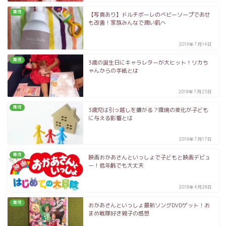
育児
【写真あり】ドルチボーレのベビーソープであせ
も改善！家族みんなで潤い肌へ
2019年7月14日
育児
3歳の誕生日にキャラレターが大ヒット！リカち
ゃんからの手紙とは
2018年7月25日
育児
3歳児は引っ越しを嫌がる？環境の変化が子ども
に与える影響とは
2018年7月17日
育児
映画おかあさんといっしょで子どもと映画デビュ
ー！低年齢でも大丈夫
2018年4月28日
育児
おかあさんといっしょ最新ソングDVDゲット！お
まめ戦隊好き親子の感想