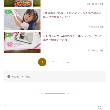
2018年4月28日
育児
2歳の手洗いが楽しくなるアイテム！高さのある
踏み台や絵本をご紹介
2018年2月9日
育児
メルちゃんから手紙が来た！キャラクターからの
手紙と認識できた様子
2018年1月13日
...
1
2
4
HOME
育児