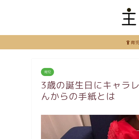
育
育児
3歳の誕生日にキャラ
んからの手紙とは