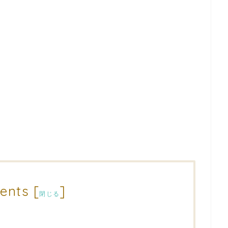
ents
[
]
閉じる