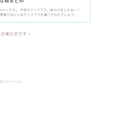
な物まとめ
hachiです。 今年のクリスマス、終わりましたねー！
家庭ではどんなクリスマスを過ごされたでしょう...
紙が来たのです！
ポンサーリンク