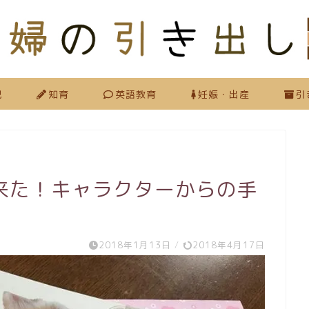
児
知育
英語教育
妊娠・出産
引
来た！キャラクターからの手
2018年1月13日
/
2018年4月17日