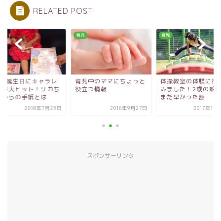
RELATED POST
育児
育児
歳の誕生日にキャラレ
育児中のママにちょっと
体操教室の体験に行
ーが大ヒット！リカち
役立つ情報
みました！2歳の娘
んからの手紙とは
まだ早かった話
2018年7月25日
2016年9月27日
2017年11
スポンサーリンク