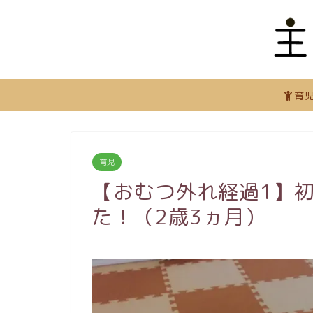
育
育児
【おむつ外れ経過1】
た！（2歳3ヵ月）