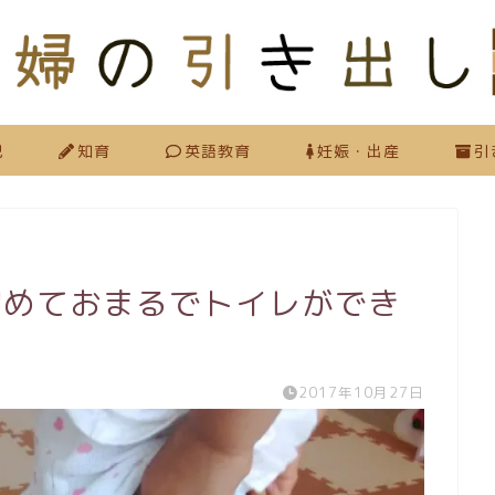
児
知育
英語教育
妊娠・出産
引
初めておまるでトイレができ
2017年10月27日