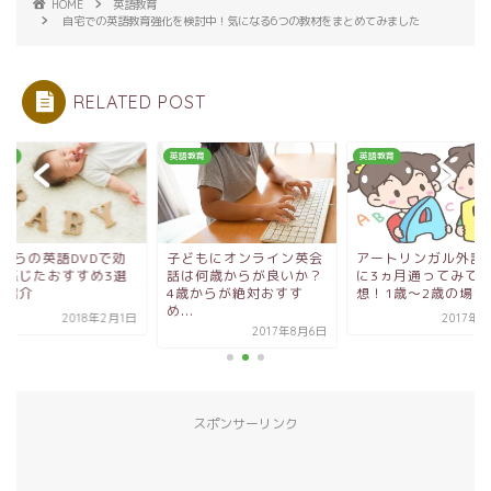
HOME
英語教育
自宅での英語教育強化を検討中！気になる6つの教材をまとめてみました
RELATED POST
教育
英語教育
英語教育
どもにオンライン英会
アートリンガル外語学院
0歳からの英語DVD
は何歳からが良いか？
に3ヵ月通ってみての感
果を感じたおすすめ
歳からが絶対おすす
想！1歳～2歳の場合
をご紹介
.
2017年7月5日
2018年
2017年8月6日
スポンサーリンク