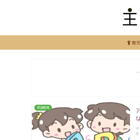
育
―
英語教育
子
か