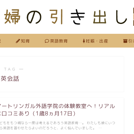
児
知育
英語教育
妊娠・出産
引
 TAG ―
英会話
アートリンガル外語学院の体験教室へ！リアル
な口コミあり（1歳8ヵ月17日）
どもをもつ親なら一度は考えるであろう英語教育…。 わたしも娘にいつ
ら英語を習わせたらよいのだろうと、よく悩んでいました。 …