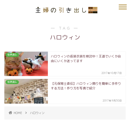
― TAG ―
ハロウィン
引き出し
ハロウィンの仮装衣装を検討中！王道でいくか自
由にいくか迷ってます
2017年10月17日
引き出し
【元保育士直伝】ハロウィン飾りを簡単に手作り
する方法！作り方を写真で紹介
2017年9月30日
HOME
ハロウィン