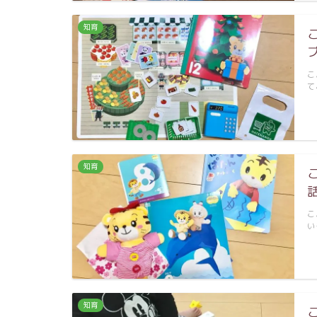
知育
こ
て
知育
こ
い
知育