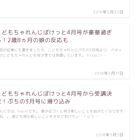
2018年5月30日
こどもちゃれんじぽけっと4月号が豪華過ぎ
る！2歳8ヵ月の娘の反応も
前の記事にも書きましたが、こどもちゃれんじぷちの3月号より、ベネッ
のこどもちゃれんじを我が家では受講しています。 https:// …
2018年3月31日
こどもちゃれんじぽけっと4月号から受講決
定！ぷちの3月号に滑り込み
んにちは、hachiです。 春が近づくと何か新しいことを始めたくなります
ね…。 娘にも何か新しいことをさせてあげたい…！とう …
2018年3月3日