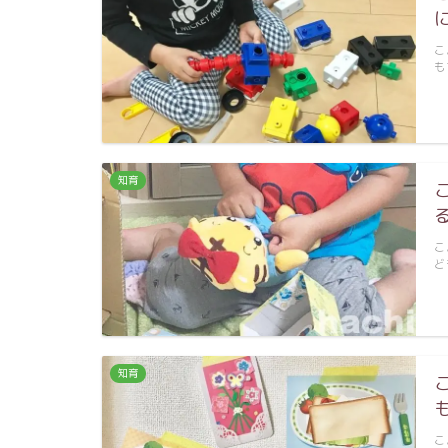
こ
も
知育
こ
ど
知育
こ