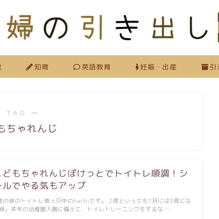
児
知育
英語教育
妊娠・出産
引
 TAG ―
もちゃれんじ
こどもちゃれんじぽけっとでトイトレ順調！シ
ールでやる気もアップ
歳の娘のトイトレ真っ只中のhachiです。 2歳といっても7月には3歳にな
娘。来年の幼稚園入園に備えて、トイレトレーニングをするな …