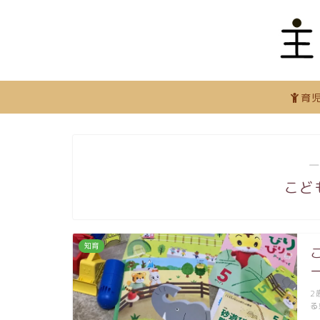
育
―
こど
知育
2
る