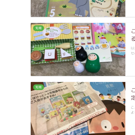
知育
以
セ
知育
こ
よ