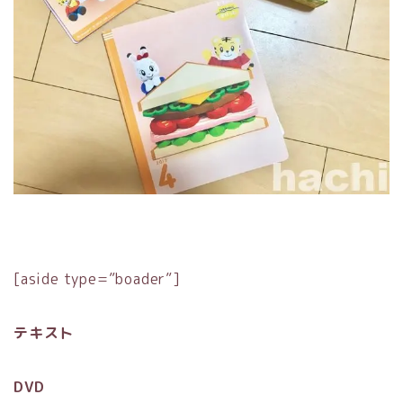
[aside type=”boader”]
テキスト
DVD