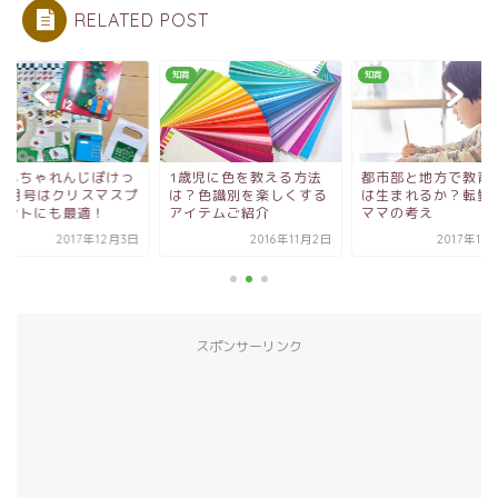
RELATED POST
知育
知育
どもちゃれんじぽけっ
1歳児に色を教える方法
都市部と地方で教育
12月号はクリスマスプ
は？色識別を楽しくする
は生まれるか？転勤
ゼントにも最適！
アイテムご紹介
ママの考え
2017年12月3日
2016年11月2日
2017年10
スポンサーリンク