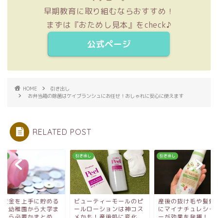
早期教育に取り組むならおすすめ！
まずは『おためし見本』をcheck♪
公式ページ
HOME
引き出し
お弁当箱の除菌はケイブランシュにお任せ！おしゃれに安心に使えます
RELATED POST
出し
引き出し
引き出し
ューティーモールのピ
産後の抜け毛や髪質変化
教育資金を上手に貯
ルローションは神コス
にマイナチュレシャンプ
方法と幼稚園から大
かも！産後肌に変化
ーが効果を発揮！
でいくら必要かまと