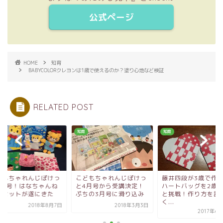
公式ページ
HOME
知育
BABYCOLORクレヨンは1歳で使えるのか？塗り心地など検証
RELATED POST
知育
知育
どもちゃれんじぽけっ
こどもちゃれんじぽけっ
藤井四段が3歳で作
8月号！はなちゃんね
と4月号から受講決定！
ハートバッグを2歳
ねセットが遂にきた
ぷちの3月号に滑り込み
と挑戦！作り方を詳
く...
2018年8月7日
2018年3月3日
2017年6