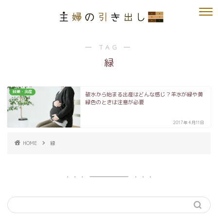
― TAG ―
緑
妊娠・出産
破水から始まる出産はどんな感じ？羊水が緑や黄
緑色のときは注意が必要
2017年4月11日
HOME
緑