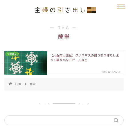
― TAG ―
簡単
引き出し
【元保育士直伝】クリスマスの飾りを手作りしよ
う！華やかなモビールなど
2017年12月2日
HOME
簡単