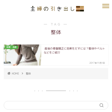
― TAG ―
整体
妊娠・出産
産後の骨盤矯正に効果をだすには？整体やベルト
などをご紹介
2017年11月1日
HOME
整体