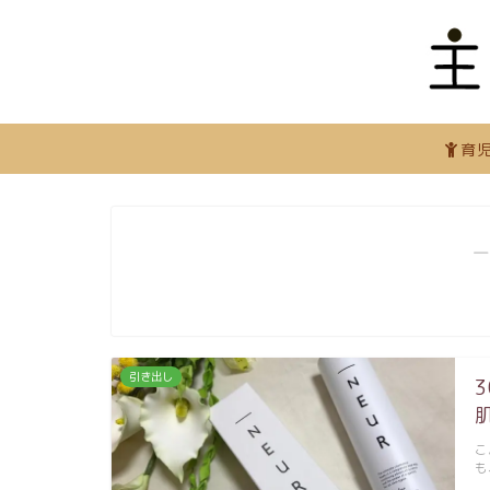
育
―
引き出し
こ
も