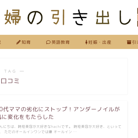
児
知育
英語教育
妊娠・出産
引
 TAG ―
口コミ
30代ママの劣化にストップ！アンダーノイルが
肌に変化をもたらした
んにちは、時短美容が大好きなhachiです。 時短美容が大好き、といって
、 ただのオールインワンでは嫌 オールイン …