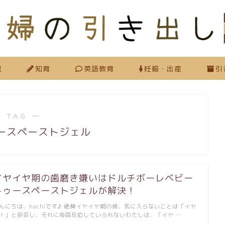
児
知育
英語教育
妊娠・出産
引
 TAG ―
ースペーストジェル
イヤイヤ期の歯磨き嫌いはドルチボーレベビー
トゥースペーストジェルが解決！
んにちは、hachiです♪ 絶賛イヤイヤ期の娘、気に入らないことは「イヤ
！」と拒否し、それに毎回反応していられないわたしは、「イヤ …