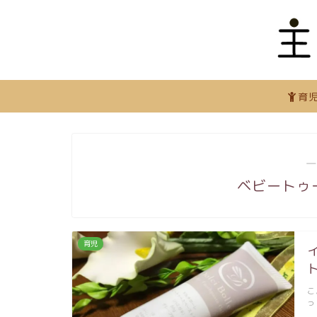
育
―
ベビートゥ
育児
こ
っ