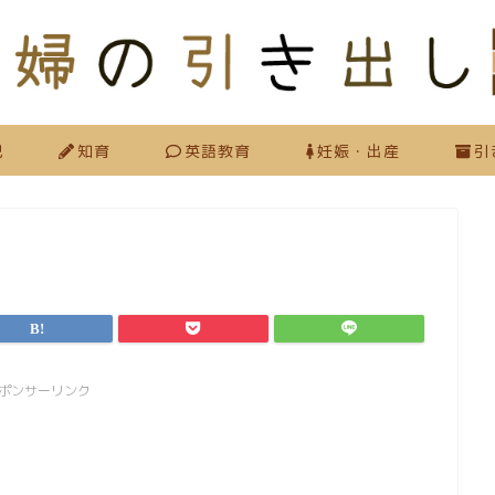
児
知育
英語教育
妊娠・出産
引
ポンサーリンク