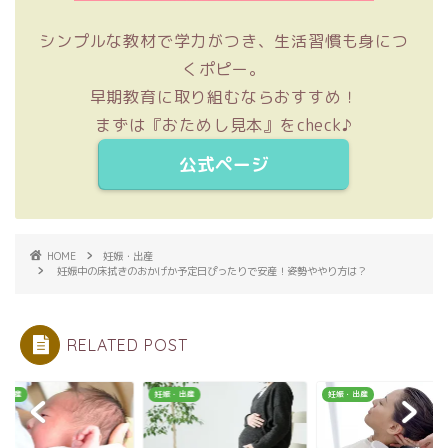
シンプルな教材で学力がつき、生活習慣も身につ
くポピー。
早期教育に取り組むならおすすめ！
まずは『おためし見本』をcheck♪
公式ページ
HOME
妊娠・出産
妊娠中の床拭きのおかげか予定日ぴったりで安産！姿勢ややり方は？
RELATED POST
・出産
妊娠・出産
妊娠・出産