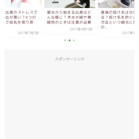
帰り出産のストレスで
破水から始まる出産はど
産後の抜け毛はなぜ
乳の出が悪い？4つの
んな感じ？羊水が緑や黄
る？抜け毛を防ぐお
処法で母乳を取り戻
緑色のときは注意が必要
方法といつ頃元に戻
.
の...
2017年4月11日
2017年7月7日
2017年11
スポンサーリンク