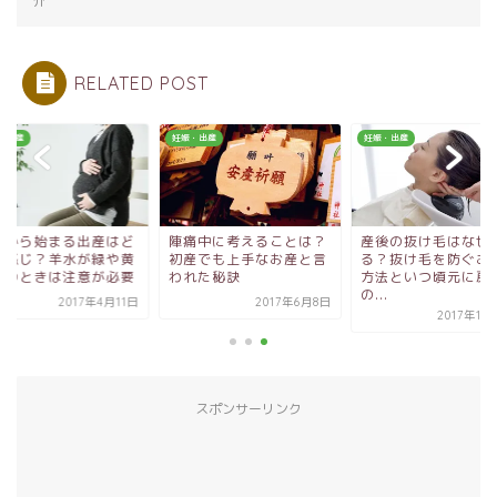
介
RELATED POST
・出産
妊娠・出産
妊娠・出産
痛中に考えることは？
産後の抜け毛はなぜ起き
破水から始まる出産
産でも上手なお産と言
る？抜け毛を防ぐお手軽
んな感じ？羊水が緑
れた秘訣
方法といつ頃元に戻る
緑色のときは注意が
の...
2017年6月8日
2017年4
2017年11月15日
スポンサーリンク