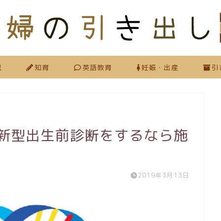
児
知育
英語教育
妊娠・出産
引
に新型出生前診断をするなら施
2019年3月13日