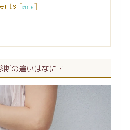
ents
[
]
閉じる
診断の違いはなに？