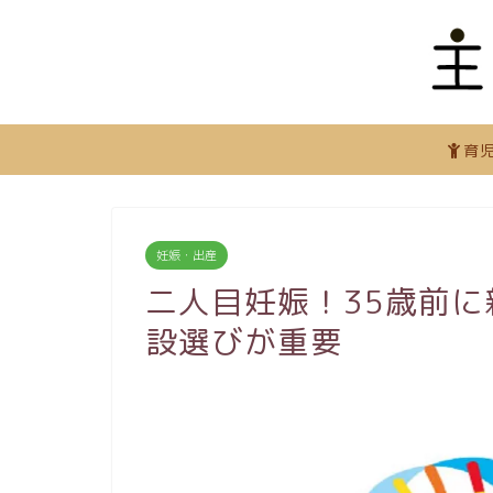
育
妊娠・出産
二人目妊娠！35歳前
設選びが重要